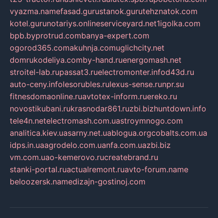
vyazma.name
fasad.guru
stanok.guru
tehznatok.com
kotel.guru
notariys.online
serviceyard.net
1igolka.com
bpb.by
protrud.com
banya-expert.com
ogorod365.com
akuhnja.com
uglichcity.net
domrukodeliya.com
by-hand.ru
energomash.net
stroitel-lab.ru
passat3.ru
electromonter.info
d43d.ru
auto-ceny.info
lesorubles.ru
lexus-sense.ru
npr.su
fitnesdomaonline.ru
avtotex-inform.ru
ereko.ru
novostikubani.ru
krasnodar861.ru
zbi.biz
huntdown.info
tele4n.net
electromash.com.ua
stroymnogo.com
analitica.kiev.ua
sarny.net.ua
blogua.org
cobalts.com.ua
idps.in.ua
agrodelo.com.ua
nfa.com.ua
zbi.biz
vm.com.ua
o-kemerovo.ru
createbrand.ru
stanki-portal.ru
actualremont.ru
avto-forum.name
beloozersk.name
dizajn-gostinoj.com