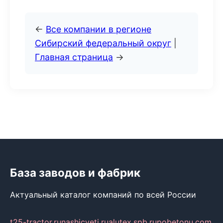
←
Все компании в регионе
Сибирский федеральный округ
|
Главная страница
→
База заводов и фабрик
Актуальный каталог компаний по всей России
t25-tractor.ru
nashicveti.ru
alutex.spb.ru
pobetonu.com