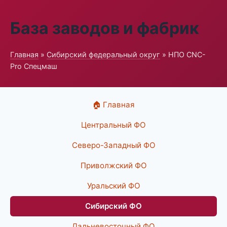
База заводов и фабрик
Главная
»
Сибирский федеральный округ
» НПО CNC-
Pro Спецмаш
🏠 Главная
Центральный ФО
Северо-Западный ФО
Приволжский ФО
Уральский ФО
Сибирский ФО
Дальневосточный ФО