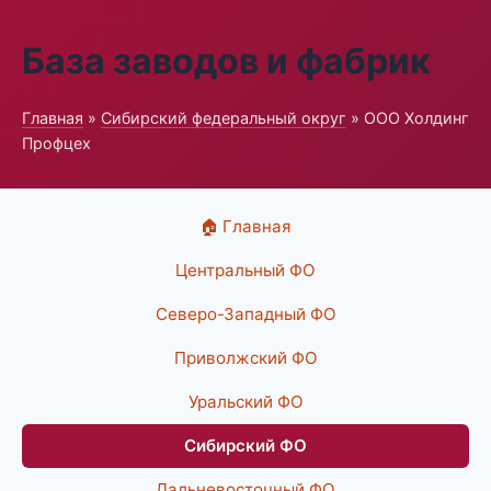
База заводов и фабрик
Главная
»
Сибирский федеральный округ
» ООО Холдинг
Профцех
🏠 Главная
Центральный ФО
Северо-Западный ФО
Приволжский ФО
Уральский ФО
Сибирский ФО
Дальневосточный ФО