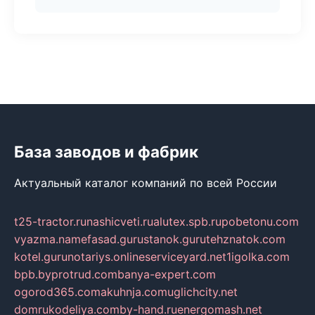
База заводов и фабрик
Актуальный каталог компаний по всей России
t25-tractor.ru
nashicveti.ru
alutex.spb.ru
pobetonu.com
vyazma.name
fasad.guru
stanok.guru
tehznatok.com
kotel.guru
notariys.online
serviceyard.net
1igolka.com
bpb.by
protrud.com
banya-expert.com
ogorod365.com
akuhnja.com
uglichcity.net
domrukodeliya.com
by-hand.ru
energomash.net