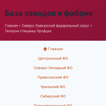
База заводов и фабрик
Главная
»
Северо-Кавказский федеральный округ
»
Техпром Спецмаш Профцех
🏠 Главная
Центральный ФО
Северо-Западный ФО
Приволжский ФО
Уральский ФО
Сибирский ФО
Дальневосточный ФО