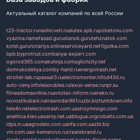
Актуальный каталог компаний по всей России
t25-tractor.ru
nashicveti.ru
alutex.spb.ru
pobetonu.com
vyazma.name
fasad.guru
stanok.guru
tehznatok.com
kotel.guru
notariys.online
serviceyard.net
1igolka.com
bpb.by
protrud.com
banya-expert.com
ogorod365.com
akuhnja.com
uglichcity.net
domrukodeliya.com
by-hand.ru
energomash.net
stroitel-lab.ru
passat3.ru
electromonter.info
d43d.ru
auto-ceny.info
lesorubles.ru
lexus-sense.ru
npr.su
fitnesdomaonline.ru
avtotex-inform.ru
ereko.ru
novostikubani.ru
krasnodar861.ru
zbi.biz
huntdown.info
tele4n.net
electromash.com.ua
stroymnogo.com
analitica.kiev.ua
sarny.net.ua
blogua.org
cobalts.com.ua
idps.in.ua
agrodelo.com.ua
nfa.com.ua
zbi.biz
vm.com.ua
o-kemerovo.ru
createbrand.ru
stanki-portal.ru
actualremont.ru
avto-forum.name