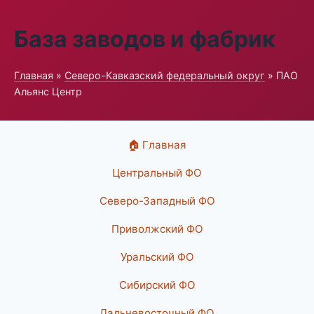
База заводов и фабрик
Главная
»
Северо-Кавказский федеральный округ
» ПАО
Альянс Центр
🏠 Главная
Центральный ФО
Северо-Западный ФО
Приволжский ФО
Уральский ФО
Сибирский ФО
Дальневосточный ФО