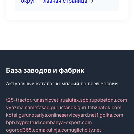
округ
|
Главная страница
→
База заводов и фабрик
Актуальный каталог компаний по всей России
t25-tractor.ru
nashicveti.ru
alutex.spb.ru
pobetonu.com
vyazma.name
fasad.guru
stanok.guru
tehznatok.com
kotel.guru
notariys.online
serviceyard.net
1igolka.com
bpb.by
protrud.com
banya-expert.com
ogorod365.com
akuhnja.com
uglichcity.net