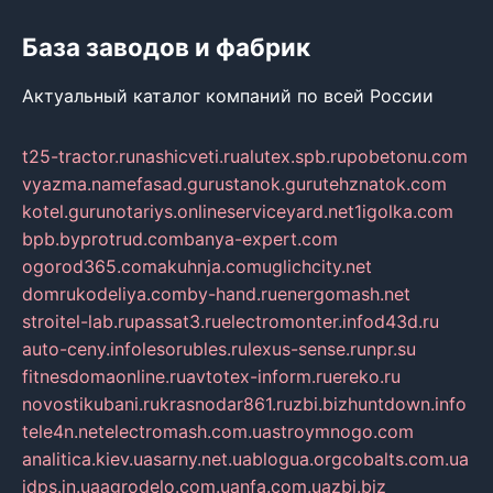
База заводов и фабрик
Актуальный каталог компаний по всей России
t25-tractor.ru
nashicveti.ru
alutex.spb.ru
pobetonu.com
vyazma.name
fasad.guru
stanok.guru
tehznatok.com
kotel.guru
notariys.online
serviceyard.net
1igolka.com
bpb.by
protrud.com
banya-expert.com
ogorod365.com
akuhnja.com
uglichcity.net
domrukodeliya.com
by-hand.ru
energomash.net
stroitel-lab.ru
passat3.ru
electromonter.info
d43d.ru
auto-ceny.info
lesorubles.ru
lexus-sense.ru
npr.su
fitnesdomaonline.ru
avtotex-inform.ru
ereko.ru
novostikubani.ru
krasnodar861.ru
zbi.biz
huntdown.info
tele4n.net
electromash.com.ua
stroymnogo.com
analitica.kiev.ua
sarny.net.ua
blogua.org
cobalts.com.ua
idps.in.ua
agrodelo.com.ua
nfa.com.ua
zbi.biz