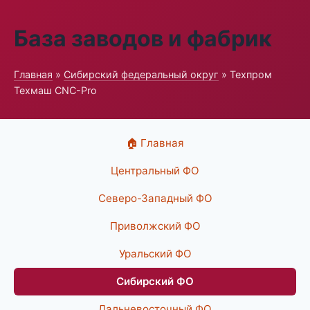
База заводов и фабрик
Главная
»
Сибирский федеральный округ
» Техпром
Техмаш CNC-Pro
🏠 Главная
Центральный ФО
Северо-Западный ФО
Приволжский ФО
Уральский ФО
Сибирский ФО
Дальневосточный ФО