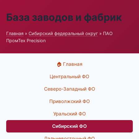
База заводов и фабрик
Главная
»
Сибирский федеральный округ
» ПАО
ПромТех Precision
🏠 Главная
Центральный ФО
Северо-Западный ФО
Приволжский ФО
Уральский ФО
Сибирский ФО
Дальневосточный ФО