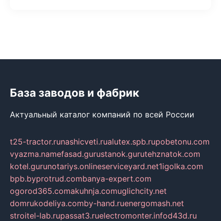
База заводов и фабрик
Актуальный каталог компаний по всей России
t25-tractor.ru
nashicveti.ru
alutex.spb.ru
pobetonu.com
vyazma.name
fasad.guru
stanok.guru
tehznatok.com
kotel.guru
notariys.online
serviceyard.net
1igolka.com
bpb.by
protrud.com
banya-expert.com
ogorod365.com
akuhnja.com
uglichcity.net
domrukodeliya.com
by-hand.ru
energomash.net
stroitel-lab.ru
passat3.ru
electromonter.info
d43d.ru