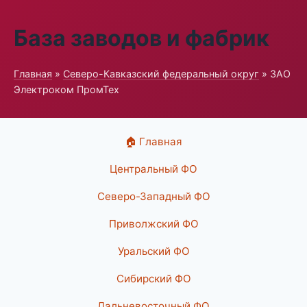
База заводов и фабрик
Главная
»
Северо-Кавказский федеральный округ
» ЗАО
Электроком ПромТех
🏠 Главная
Центральный ФО
Северо-Западный ФО
Приволжский ФО
Уральский ФО
Сибирский ФО
Дальневосточный ФО