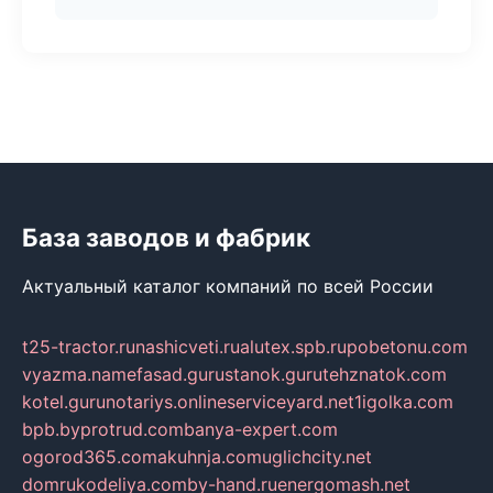
База заводов и фабрик
Актуальный каталог компаний по всей России
t25-tractor.ru
nashicveti.ru
alutex.spb.ru
pobetonu.com
vyazma.name
fasad.guru
stanok.guru
tehznatok.com
kotel.guru
notariys.online
serviceyard.net
1igolka.com
bpb.by
protrud.com
banya-expert.com
ogorod365.com
akuhnja.com
uglichcity.net
domrukodeliya.com
by-hand.ru
energomash.net