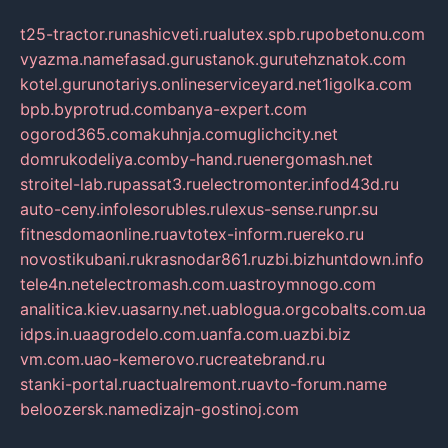
t25-tractor.ru
nashicveti.ru
alutex.spb.ru
pobetonu.com
vyazma.name
fasad.guru
stanok.guru
tehznatok.com
kotel.guru
notariys.online
serviceyard.net
1igolka.com
bpb.by
protrud.com
banya-expert.com
ogorod365.com
akuhnja.com
uglichcity.net
domrukodeliya.com
by-hand.ru
energomash.net
stroitel-lab.ru
passat3.ru
electromonter.info
d43d.ru
auto-ceny.info
lesorubles.ru
lexus-sense.ru
npr.su
fitnesdomaonline.ru
avtotex-inform.ru
ereko.ru
novostikubani.ru
krasnodar861.ru
zbi.biz
huntdown.info
tele4n.net
electromash.com.ua
stroymnogo.com
analitica.kiev.ua
sarny.net.ua
blogua.org
cobalts.com.ua
idps.in.ua
agrodelo.com.ua
nfa.com.ua
zbi.biz
vm.com.ua
o-kemerovo.ru
createbrand.ru
stanki-portal.ru
actualremont.ru
avto-forum.name
beloozersk.name
dizajn-gostinoj.com