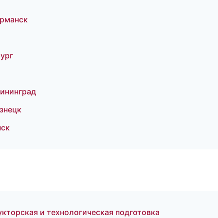
урманск
ург
ининград
знецк
нск
кторская и технологическая подготовка