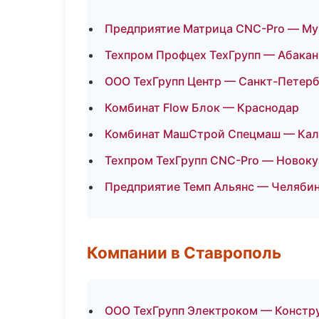
Предприятие Матрица CNC-Pro — М
Техпром Профцех ТехГрупп — Абакан
ООО ТехГрупп Центр — Санкт-Петерб
Комбинат Flow Блок — Краснодар
Комбинат МашСтрой Спецмаш — Кал
Техпром ТехГрупп CNC-Pro — Новоку
Предприятие Темп Альянс — Челяби
Компании в Ставрополь
ООО ТехГрупп Электроком — Констру