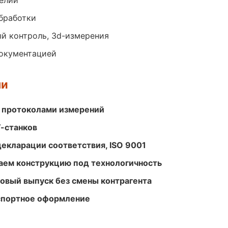
елий
обработки
й контроль, 3d-измерения
документацией
ми
 протоколами измерений
-станков
декларации соответствия, ISO 9001
ем конструкцию под технологичность
совый выпуск без смены контрагента
кспортное оформление