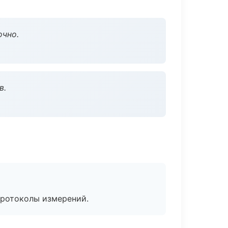
очно.
в.
протоколы измерений.