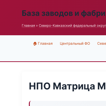
База заводов и фабри
Главная
»
Северо-Кавказский федеральный окру
🏠 Главная
Центральный ФО
Севе
НПО Матрица 