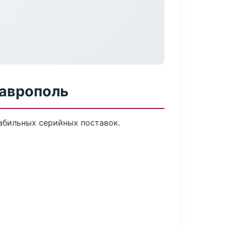
таврополь
табильных серийных поставок.