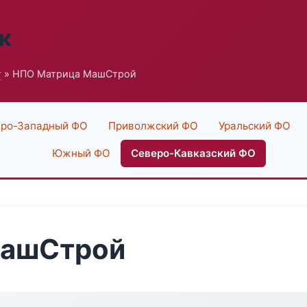
к
г
» НПО Матрица МашСтрой
ро-Западный ФО
Приволжский ФО
Уральский ФО
Южный ФО
Северо-Кавказский ФО
МашСтрой