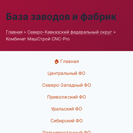
База заводов и фабрик
Главная
»
Северо-Кавказский федеральный округ
»
Комбинат МашСтрой CNC-Pro
🏠 Главная
Центральный ФО
Северо-Западный ФО
Приволжский ФО
Уральский ФО
Сибирский ФО
Дальневосточный ФО