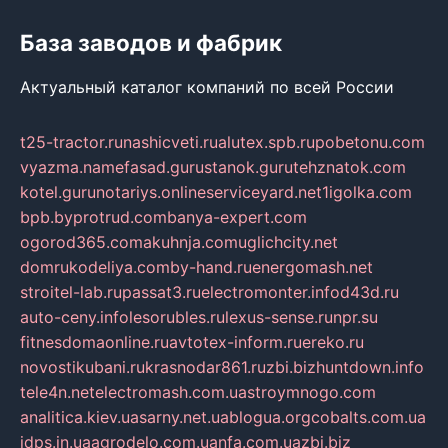
База заводов и фабрик
Актуальный каталог компаний по всей России
t25-tractor.ru
nashicveti.ru
alutex.spb.ru
pobetonu.com
vyazma.name
fasad.guru
stanok.guru
tehznatok.com
kotel.guru
notariys.online
serviceyard.net
1igolka.com
bpb.by
protrud.com
banya-expert.com
ogorod365.com
akuhnja.com
uglichcity.net
domrukodeliya.com
by-hand.ru
energomash.net
stroitel-lab.ru
passat3.ru
electromonter.info
d43d.ru
auto-ceny.info
lesorubles.ru
lexus-sense.ru
npr.su
fitnesdomaonline.ru
avtotex-inform.ru
ereko.ru
novostikubani.ru
krasnodar861.ru
zbi.biz
huntdown.info
tele4n.net
electromash.com.ua
stroymnogo.com
analitica.kiev.ua
sarny.net.ua
blogua.org
cobalts.com.ua
idps.in.ua
agrodelo.com.ua
nfa.com.ua
zbi.biz