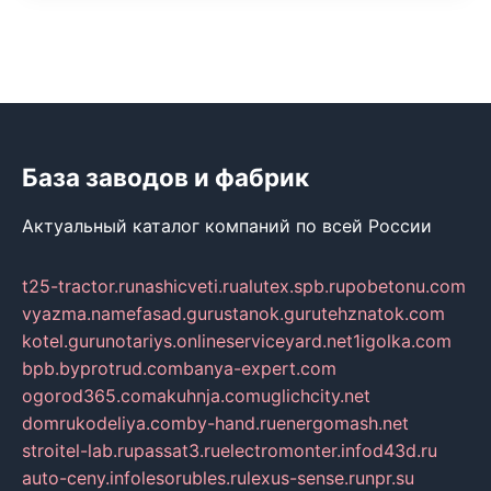
База заводов и фабрик
Актуальный каталог компаний по всей России
t25-tractor.ru
nashicveti.ru
alutex.spb.ru
pobetonu.com
vyazma.name
fasad.guru
stanok.guru
tehznatok.com
kotel.guru
notariys.online
serviceyard.net
1igolka.com
bpb.by
protrud.com
banya-expert.com
ogorod365.com
akuhnja.com
uglichcity.net
domrukodeliya.com
by-hand.ru
energomash.net
stroitel-lab.ru
passat3.ru
electromonter.info
d43d.ru
auto-ceny.info
lesorubles.ru
lexus-sense.ru
npr.su