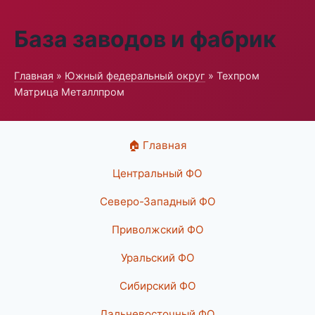
База заводов и фабрик
Главная
»
Южный федеральный округ
» Техпром
Матрица Металлпром
🏠 Главная
Центральный ФО
Северо-Западный ФО
Приволжский ФО
Уральский ФО
Сибирский ФО
Дальневосточный ФО