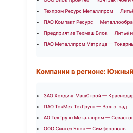
ООО Блок ПромТех — Контрактное и 
Техпром Ресурс Металлпром — Литьё
ПАО Компакт Ресурс — Металлообра
Предприятие Техмаш Блок — Литьё 
ПАО Металлпром Матрица — Токарны
Компании в регионе: Южный
ЗАО Холдинг МашСтрой — Краснода
ПАО ТочМех ТехГрупп — Волгоград
АО ТехГрупп Металлпром — Севасто
ООО Синтез Блок — Симферополь