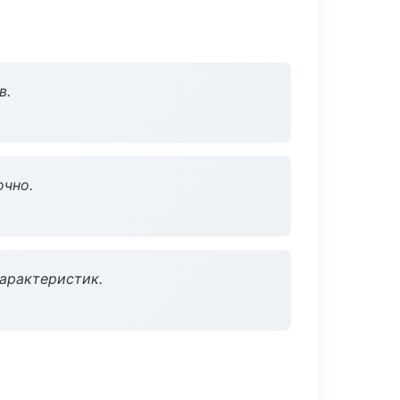
в.
очно.
характеристик.