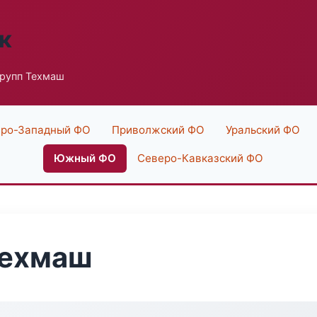
к
рупп Техмаш
ро-Западный ФО
Приволжский ФО
Уральский ФО
Южный ФО
Северо-Кавказский ФО
Техмаш