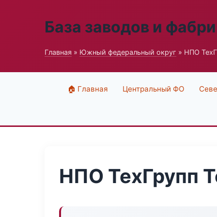
База заводов и фабри
Главная
»
Южный федеральный округ
» НПО ТехГ
🏠 Главная
Центральный ФО
Севе
НПО ТехГрупп 