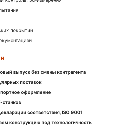
й контроль, 3d-измерения
спытания
ских покрытий
документацией
ми
совый выпуск без смены контрагента
улярных поставок
кспортное оформление
-станков
декларации соответствия, ISO 9001
ем конструкцию под технологичность