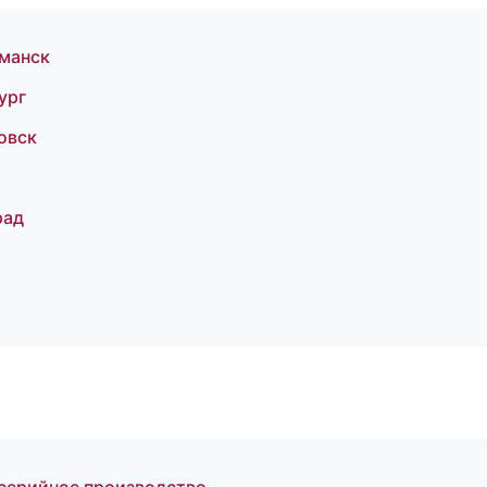
рманск
ург
овск
рад