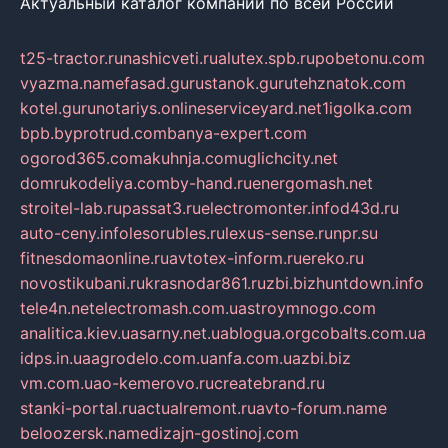
Актуальный каталог компаний по всей России
t25-tractor.ru
nashicveti.ru
alutex.spb.ru
pobetonu.com
vyazma.name
fasad.guru
stanok.guru
tehznatok.com
kotel.guru
notariys.online
serviceyard.net
1igolka.com
bpb.by
protrud.com
banya-expert.com
ogorod365.com
akuhnja.com
uglichcity.net
domrukodeliya.com
by-hand.ru
energomash.net
stroitel-lab.ru
passat3.ru
electromonter.info
d43d.ru
auto-ceny.info
lesorubles.ru
lexus-sense.ru
npr.su
fitnesdomaonline.ru
avtotex-inform.ru
ereko.ru
novostikubani.ru
krasnodar861.ru
zbi.biz
huntdown.info
tele4n.net
electromash.com.ua
stroymnogo.com
analitica.kiev.ua
sarny.net.ua
blogua.org
cobalts.com.ua
idps.in.ua
agrodelo.com.ua
nfa.com.ua
zbi.biz
vm.com.ua
o-kemerovo.ru
createbrand.ru
stanki-portal.ru
actualremont.ru
avto-forum.name
beloozersk.name
dizajn-gostinoj.com