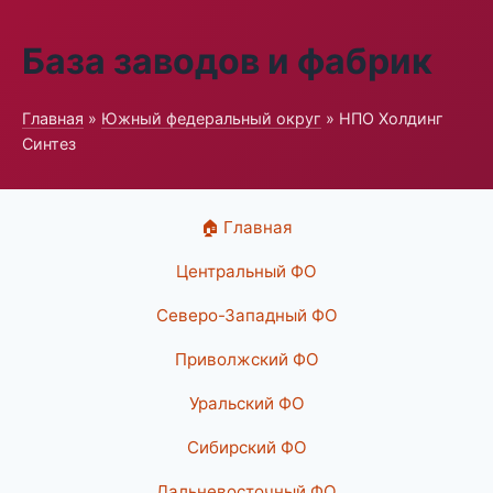
База заводов и фабрик
Главная
»
Южный федеральный округ
» НПО Холдинг
Синтез
🏠 Главная
Центральный ФО
Северо-Западный ФО
Приволжский ФО
Уральский ФО
Сибирский ФО
Дальневосточный ФО