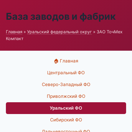
База заводов и фабрик
Главная
»
Уральский федеральный округ
» ЗАО ТочМех
Компакт
🏠 Главная
Центральный ФО
Северо-Западный ФО
Приволжский ФО
Уральский ФО
Сибирский ФО
Дальневосточный ФО