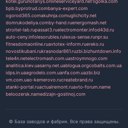
kotel.guru
notariys.online
serviceyard.net
1igolka.com
bpb.by
protrud.com
banya-expert.com
ogorod365.com
akuhnja.com
uglichcity.net
domrukodeliya.com
by-hand.ru
energomash.net
stroitel-lab.ru
passat3.ru
electromonter.info
d43d.ru
auto-ceny.info
lesorubles.ru
lexus-sense.ru
npr.su
fitnesdomaonline.ru
avtotex-inform.ru
ereko.ru
novostikubani.ru
krasnodar861.ru
zbi.biz
huntdown.info
tele4n.net
electromash.com.ua
stroymnogo.com
analitica.kiev.ua
sarny.net.ua
blogua.org
cobalts.com.ua
idps.in.ua
agrodelo.com.ua
nfa.com.ua
zbi.biz
vm.com.ua
o-kemerovo.ru
createbrand.ru
stanki-portal.ru
actualremont.ru
avto-forum.name
beloozersk.name
dizajn-gostinoj.com
© База заводов и фабрик. Все права защищены.