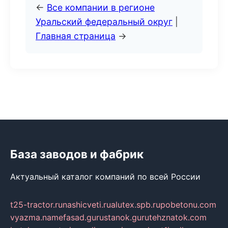
←
Все компании в регионе
Уральский федеральный округ
|
Главная страница
→
База заводов и фабрик
Актуальный каталог компаний по всей России
t25-tractor.ru
nashicveti.ru
alutex.spb.ru
pobetonu.com
vyazma.name
fasad.guru
stanok.guru
tehznatok.com