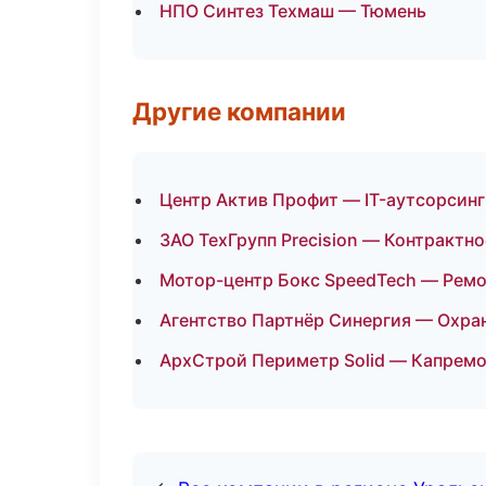
НПО Синтез Техмаш — Тюмень
Другие компании
Центр Актив Профит — IT-аутсорсинг
ЗАО ТехГрупп Precision — Контрактн
Мотор-центр Бокс SpeedTech — Ремо
Агентство Партнёр Синергия — Охран
АрхСтрой Периметр Solid — Капремо