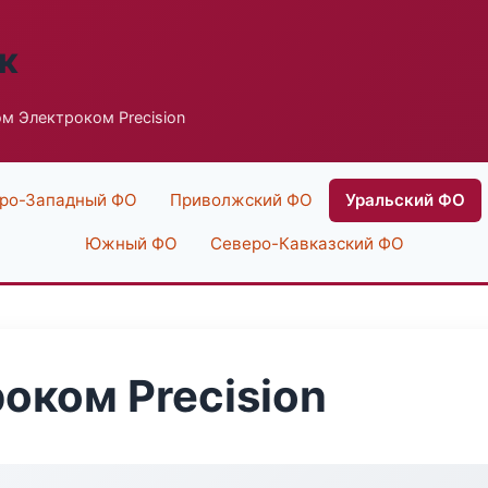
к
м Электроком Precision
ро-Западный ФО
Приволжский ФО
Уральский ФО
Южный ФО
Северо-Кавказский ФО
оком Precision