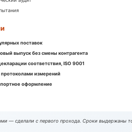
ический аудит
спытания
ми
улярных поставок
совый выпуск без смены контрагента
декларации соответствия, ISO 9001
 протоколами измерений
кспортное оформление
ми — сделали с первого прохода. Сроки выдержаны т