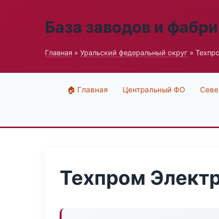
База заводов и фабри
Главная
»
Уральский федеральный округ
» Техпро
🏠 Главная
Центральный ФО
Севе
Техпром Электр