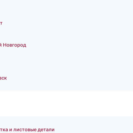
т
й Новгород
вск
тка и листовые детали