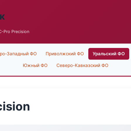
к
-Pro Precision
ро-Западный ФО
Приволжский ФО
Уральский ФО
Южный ФО
Северо-Кавказский ФО
ision