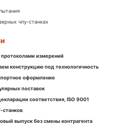
спытания
зерных чпу-станках
ми
 протоколами измерений
ем конструкцию под технологичность
кспортное оформление
улярных поставок
декларации соответствия, ISO 9001
-станков
совый выпуск без смены контрагента