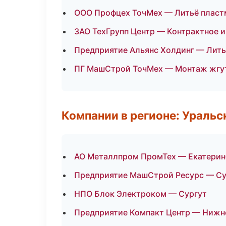
ООО Профцех ТочМех — Литьё пласт
ЗАО ТехГрупп Центр — Контрактное 
Предприятие Альянс Холдинг — Лить
ПГ МашСтрой ТочМех — Монтаж жгу
Компании в регионе: Ураль
АО Металлпром ПромТех — Екатерин
Предприятие МашСтрой Ресурс — Су
НПО Блок Электроком — Сургут
Предприятие Компакт Центр — Нижн