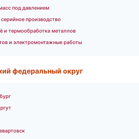
масс под давлением
и серийное производство
ё и термообработка металлов
тов и электромонтажные работы
ский федеральный округ
бург
ргут
евартовск