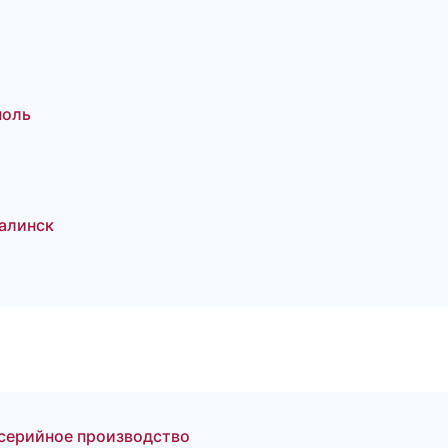
поль
алинск
серийное производство