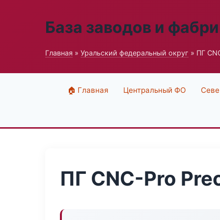
База заводов и фабри
Главная
»
Уральский федеральный округ
» ПГ CNC
🏠 Главная
Центральный ФО
Севе
ПГ CNC-Pro Prec