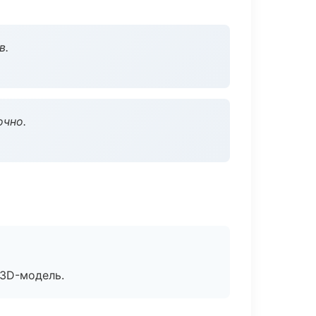
в.
очно.
 3D-модель.