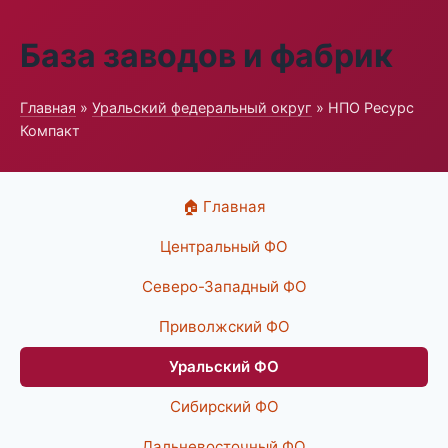
База заводов и фабрик
Главная
»
Уральский федеральный округ
» НПО Ресурс
Компакт
🏠 Главная
Центральный ФО
Северо-Западный ФО
Приволжский ФО
Уральский ФО
Сибирский ФО
Дальневосточный ФО