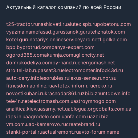
Актуальный каталог компаний по всей России
t25-tractor.ru
nashicveti.ru
alutex.spb.ru
pobetonu.com
vyazma.name
fasad.guru
stanok.guru
tehznatok.com
kotel.guru
notariys.online
serviceyard.net
1igolka.com
bpb.by
protrud.com
banya-expert.com
ogorod365.com
akuhnja.com
uglichcity.net
domrukodeliya.com
by-hand.ru
energomash.net
stroitel-lab.ru
passat3.ru
electromonter.info
d43d.ru
auto-ceny.info
lesorubles.ru
lexus-sense.ru
npr.su
fitnesdomaonline.ru
avtotex-inform.ru
ereko.ru
novostikubani.ru
krasnodar861.ru
zbi.biz
huntdown.info
tele4n.net
electromash.com.ua
stroymnogo.com
analitica.kiev.ua
sarny.net.ua
blogua.org
cobalts.com.ua
idps.in.ua
agrodelo.com.ua
nfa.com.ua
zbi.biz
vm.com.ua
o-kemerovo.ru
createbrand.ru
stanki-portal.ru
actualremont.ru
avto-forum.name