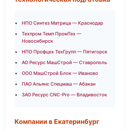
НПО Синтез Матрица — Краснодар
Техпром Темп ПромТех —
Новосибирск
НПО Профцех ТехГрупп — Пятигорск
АО Ресурс МашСтрой — Ставрополь
ООО МашСтрой Блок — Иваново
ПАО Альянс Спецмаш — Абакан
ЗАО Ресурс CNC-Pro — Владивосток
Компании в Екатеринбург