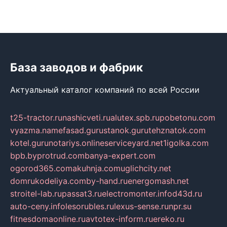
База заводов и фабрик
Актуальный каталог компаний по всей России
t25-tractor.ru
nashicveti.ru
alutex.spb.ru
pobetonu.com
vyazma.name
fasad.guru
stanok.guru
tehznatok.com
kotel.guru
notariys.online
serviceyard.net
1igolka.com
bpb.by
protrud.com
banya-expert.com
ogorod365.com
akuhnja.com
uglichcity.net
domrukodeliya.com
by-hand.ru
energomash.net
stroitel-lab.ru
passat3.ru
electromonter.info
d43d.ru
auto-ceny.info
lesorubles.ru
lexus-sense.ru
npr.su
fitnesdomaonline.ru
avtotex-inform.ru
ereko.ru