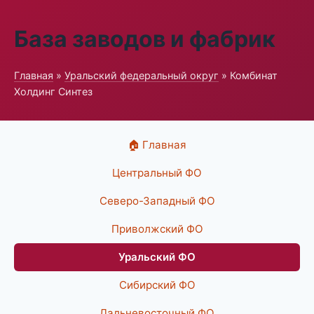
База заводов и фабрик
Главная
»
Уральский федеральный округ
» Комбинат
Холдинг Синтез
🏠 Главная
Центральный ФО
Северо-Западный ФО
Приволжский ФО
Уральский ФО
Сибирский ФО
Дальневосточный ФО