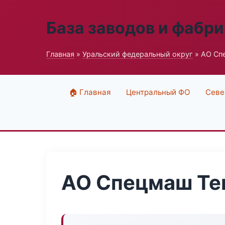
База заводов и фабри
Главная
»
Уральский федеральный округ
» АО Сп
🏠 Главная
Центральный ФО
Севе
АО Спецмаш Те