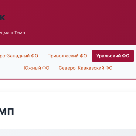
к
ецмаш Темп
ро-Западный ФО
Приволжский ФО
Уральский ФО
Южный ФО
Северо-Кавказский ФО
мп