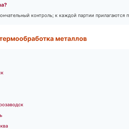
ва?
ончательный контроль; к каждой партии прилагаются 
 термообработка металлов
ск
розаводск
ь
ква