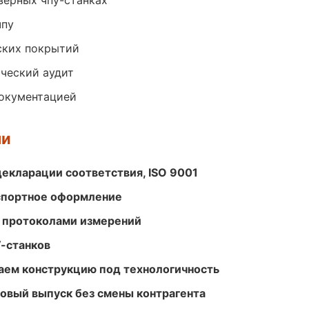
зерных чпу-станках
чпу
ских покрытий
ический аудит
документацией
ми
декларации соответствия, ISO 9001
кспортное оформление
 протоколами измерений
-станков
ем конструкцию под технологичность
совый выпуск без смены контрагента