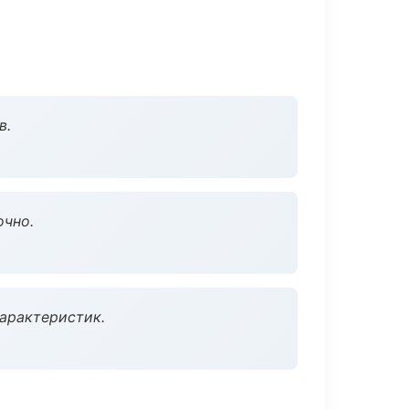
в.
очно.
характеристик.