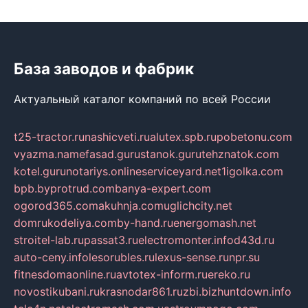
База заводов и фабрик
Актуальный каталог компаний по всей России
t25-tractor.ru
nashicveti.ru
alutex.spb.ru
pobetonu.com
vyazma.name
fasad.guru
stanok.guru
tehznatok.com
kotel.guru
notariys.online
serviceyard.net
1igolka.com
bpb.by
protrud.com
banya-expert.com
ogorod365.com
akuhnja.com
uglichcity.net
domrukodeliya.com
by-hand.ru
energomash.net
stroitel-lab.ru
passat3.ru
electromonter.info
d43d.ru
auto-ceny.info
lesorubles.ru
lexus-sense.ru
npr.su
fitnesdomaonline.ru
avtotex-inform.ru
ereko.ru
novostikubani.ru
krasnodar861.ru
zbi.biz
huntdown.info