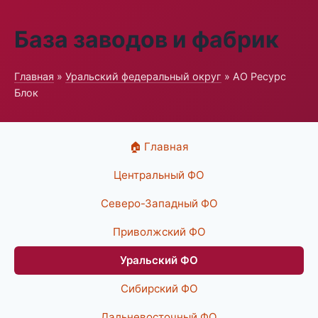
База заводов и фабрик
Главная
»
Уральский федеральный округ
» АО Ресурс
Блок
🏠 Главная
Центральный ФО
Северо-Западный ФО
Приволжский ФО
Уральский ФО
Сибирский ФО
Дальневосточный ФО