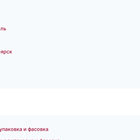
оль
оярск
паковка и фасовка