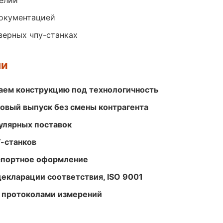
елий
документацией
зерных чпу-станках
ми
ем конструкцию под технологичность
совый выпуск без смены контрагента
улярных поставок
-станков
кспортное оформление
декларации соответствия, ISO 9001
 протоколами измерений