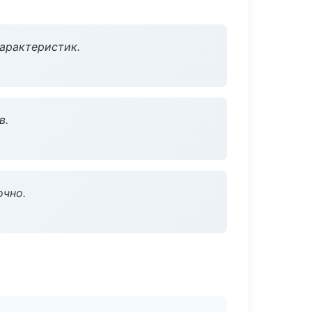
характеристик.
в.
очно.