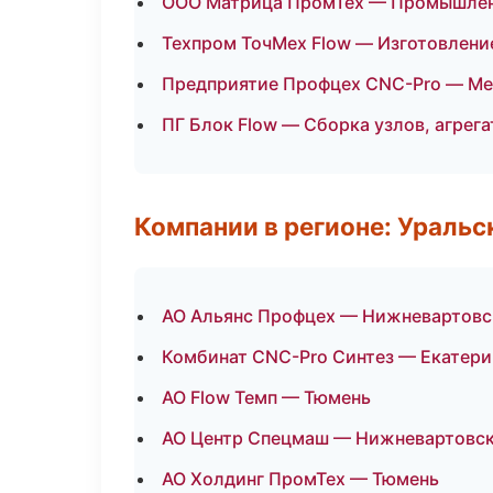
ООО Матрица ПромТех — Промышленн
Техпром ТочМех Flow — Изготовлени
Предприятие Профцех CNC-Pro — Ме
ПГ Блок Flow — Сборка узлов, агрега
Компании в регионе: Ураль
АО Альянс Профцех — Нижневартовс
Комбинат CNC-Pro Синтез — Екатери
АО Flow Темп — Тюмень
АО Центр Спецмаш — Нижневартовс
АО Холдинг ПромТех — Тюмень