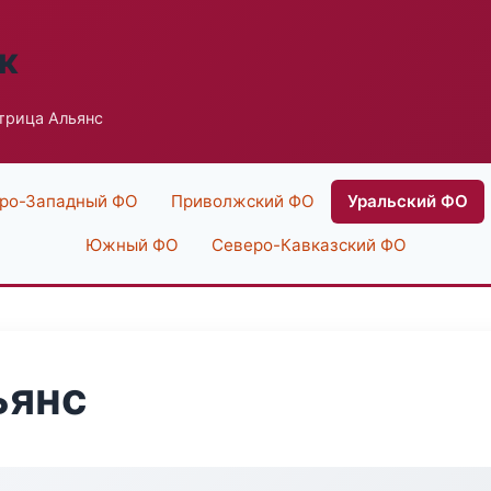
к
трица Альянс
ро-Западный ФО
Приволжский ФО
Уральский ФО
Южный ФО
Северо-Кавказский ФО
ьянс