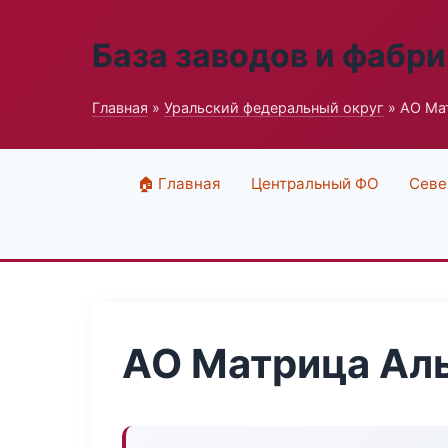
База заводов и фабри
Главная
»
Уральский федеральный округ
» АО Ма
🏠 Главная
Центральный ФО
Севе
АО Матрица Ал