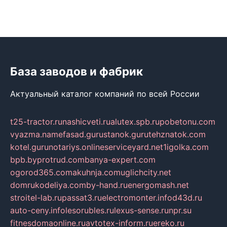
База заводов и фабрик
Актуальный каталог компаний по всей России
t25-tractor.ru
nashicveti.ru
alutex.spb.ru
pobetonu.com
vyazma.name
fasad.guru
stanok.guru
tehznatok.com
kotel.guru
notariys.online
serviceyard.net
1igolka.com
bpb.by
protrud.com
banya-expert.com
ogorod365.com
akuhnja.com
uglichcity.net
domrukodeliya.com
by-hand.ru
energomash.net
stroitel-lab.ru
passat3.ru
electromonter.info
d43d.ru
auto-ceny.info
lesorubles.ru
lexus-sense.ru
npr.su
fitnesdomaonline.ru
avtotex-inform.ru
ereko.ru