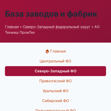
База заводов и фабрик
Главная
»
Северо-Западный федеральный округ
» АО
Техмаш ПромТех
🏠 Главная
Центральный ФО
Северо-Западный ФО
Приволжский ФО
Уральский ФО
Сибирский ФО
Дальневосточный ФО