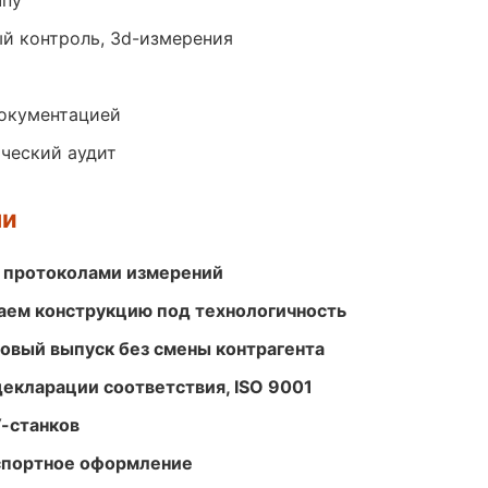
чпу
й контроль, 3d-измерения
документацией
ический аудит
ми
 протоколами измерений
ем конструкцию под технологичность
совый выпуск без смены контрагента
декларации соответствия, ISO 9001
-станков
кспортное оформление