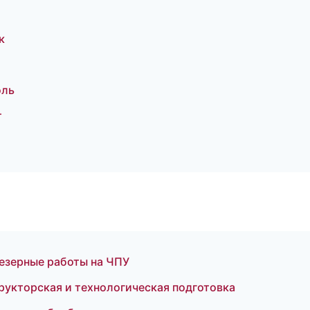
к
оль
т
езерные работы на ЧПУ
рукторская и технологическая подготовка