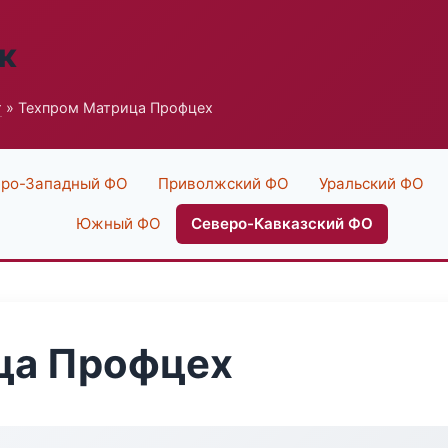
к
г
» Техпром Матрица Профцех
ро-Западный ФО
Приволжский ФО
Уральский ФО
Южный ФО
Северо-Кавказский ФО
ца Профцех