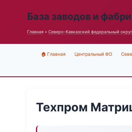
База заводов и фабри
Главная
»
Северо-Кавказский федеральный окру
🏠 Главная
Центральный ФО
Севе
Техпром Матри