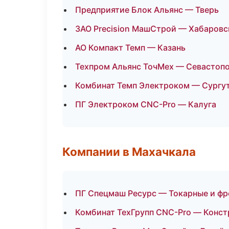
Предприятие Блок Альянс — Тверь
ЗАО Precision МашСтрой — Хабаровс
АО Компакт Темп — Казань
Техпром Альянс ТочМех — Севастоп
Комбинат Темп Электроком — Сургу
ПГ Электроком CNC-Pro — Калуга
Компании в Махачкала
ПГ Спецмаш Ресурс — Токарные и фр
Комбинат ТехГрупп CNC-Pro — Конст