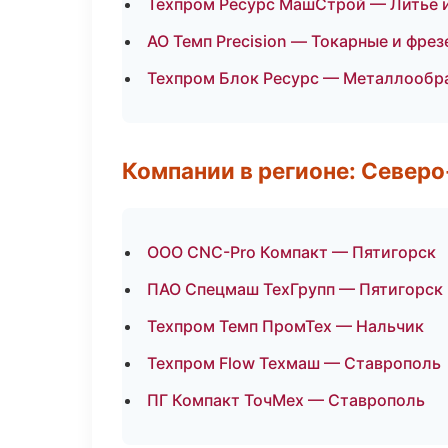
Техпром Ресурс МашСтрой — Литьё 
АО Темп Precision — Токарные и фре
Техпром Блок Ресурс — Металлообра
Компании в регионе: Север
ООО CNC-Pro Компакт — Пятигорск
ПАО Спецмаш ТехГрупп — Пятигорск
Техпром Темп ПромТех — Нальчик
Техпром Flow Техмаш — Ставрополь
ПГ Компакт ТочМех — Ставрополь