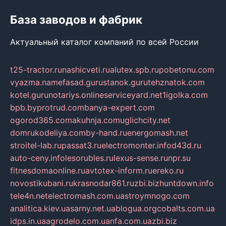
База заводов и фабрик
Актуальный каталог компаний по всей России
t25-tractor.ru
nashicveti.ru
alutex.spb.ru
pobetonu.com
vyazma.name
fasad.guru
stanok.guru
tehznatok.com
kotel.guru
notariys.online
serviceyard.net
1igolka.com
bpb.by
protrud.com
banya-expert.com
ogorod365.com
akuhnja.com
uglichcity.net
domrukodeliya.com
by-hand.ru
energomash.net
stroitel-lab.ru
passat3.ru
electromonter.info
d43d.ru
auto-ceny.info
lesorubles.ru
lexus-sense.ru
npr.su
fitnesdomaonline.ru
avtotex-inform.ru
ereko.ru
novostikubani.ru
krasnodar861.ru
zbi.biz
huntdown.info
tele4n.net
electromash.com.ua
stroymnogo.com
analitica.kiev.ua
sarny.net.ua
blogua.org
cobalts.com.ua
idps.in.ua
agrodelo.com.ua
nfa.com.ua
zbi.biz