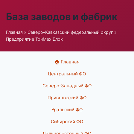
База заводов и фабрик
Главная
»
Северо-Кавказский федеральный округ
»
Предприятие ТочМех Блок
🏠 Главная
Центральный ФО
Северо-Западный ФО
Приволжский ФО
Уральский ФО
Сибирский ФО
Дальневосточный ФО