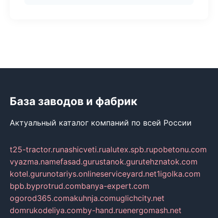
База заводов и фабрик
Актуальный каталог компаний по всей России
t25-tractor.ru
nashicveti.ru
alutex.spb.ru
pobetonu.com
vyazma.name
fasad.guru
stanok.guru
tehznatok.com
kotel.guru
notariys.online
serviceyard.net
1igolka.com
bpb.by
protrud.com
banya-expert.com
ogorod365.com
akuhnja.com
uglichcity.net
domrukodeliya.com
by-hand.ru
energomash.net