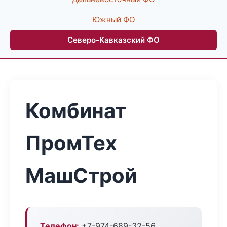
Южный ФО
Северо-Кавказский ФО
Комбинат
ПромТех
МашСтрой
Телефон:
+7-974-689-32-56