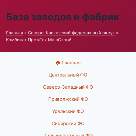
База заводов и фабрик
Главная
»
Северо-Кавказский федеральный округ
»
Комбинат ПромТех МашСтрой
🏠 Главная
Центральный ФО
Северо-Западный ФО
Приволжский ФО
Уральский ФО
Сибирский ФО
Дальневосточный ФО