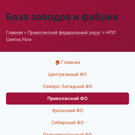
База заводов и фабрик
Главная
»
Приволжский федеральный округ
» НПО
Синтез Flow
🏠 Главная
Центральный ФО
Северо-Западный ФО
Приволжский ФО
Уральский ФО
Сибирский ФО
Дальневосточный ФО