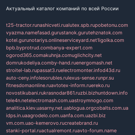
Актуальный каталог компаний по всей России
t25-tractor.ru
nashicveti.ru
alutex.spb.ru
pobetonu.com
vyazma.name
fasad.guru
stanok.guru
tehznatok.com
kotel.guru
notariys.online
serviceyard.net
1igolka.com
bpb.by
protrud.com
banya-expert.com
ogorod365.com
akuhnja.com
uglichcity.net
domrukodeliya.com
by-hand.ru
energomash.net
stroitel-lab.ru
passat3.ru
electromonter.info
d43d.ru
auto-ceny.info
lesorubles.ru
lexus-sense.ru
npr.su
fitnesdomaonline.ru
avtotex-inform.ru
ereko.ru
novostikubani.ru
krasnodar861.ru
zbi.biz
huntdown.info
tele4n.net
electromash.com.ua
stroymnogo.com
analitica.kiev.ua
sarny.net.ua
blogua.org
cobalts.com.ua
idps.in.ua
agrodelo.com.ua
nfa.com.ua
zbi.biz
vm.com.ua
o-kemerovo.ru
createbrand.ru
stanki-portal.ru
actualremont.ru
avto-forum.name