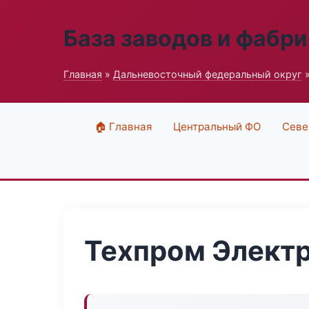
База заводов и фабри
Главная
»
Дальневосточный федеральный округ
»
🏠 Главная
Центральный ФО
Севе
Техпром Элект