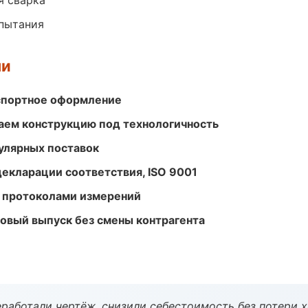
я сварка
спытания
ми
кспортное оформление
ем конструкцию под технологичность
улярных поставок
декларации соответствия, ISO 9001
 протоколами измерений
совый выпуск без смены контрагента
работали чертёж, снизили себестоимость без потери 