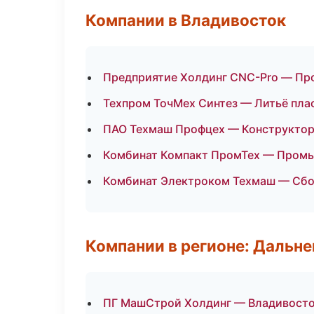
Компании в Владивосток
Предприятие Холдинг CNC-Pro — Пр
Техпром ТочМех Синтез — Литьё пла
ПАО Техмаш Профцех — Конструкторс
Комбинат Компакт ПромТех — Промы
Комбинат Электроком Техмаш — Сбор
Компании в регионе: Дальн
ПГ МашСтрой Холдинг — Владивост