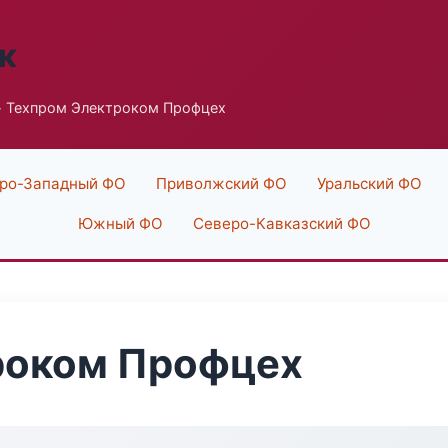
к
 Техпром Электроком Профцех
ро-Западный ФО
Приволжский ФО
Уральский ФО
Южный ФО
Северо-Кавказский ФО
роком Профцех