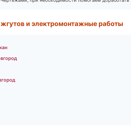
F-чертежами; при необходимости помогаем доработать
 жгутов и электромонтажные работы
кан
овгород
вгород