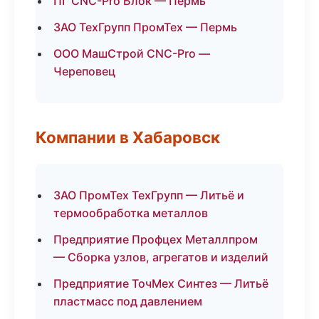
ПГ CNC-Pro Блок — Пермь
ЗАО ТехГрупп ПромТех — Пермь
ООО МашСтрой CNC-Pro —
Череповец
Компании в Хабаровск
ЗАО ПромТех ТехГрупп — Литьё и
термообработка металлов
Предприятие Профцех Металлпром
— Сборка узлов, агрегатов и изделий
Предприятие ТочМех Синтез — Литьё
пластмасс под давлением