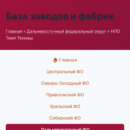
База заводов и фабрик
Главная
»
Дальневосточный федеральный округ
» НПО
Темп Техмаш
🏠 Главная
Центральный ФО
Северо-Западный ФО
Приволжский ФО
Уральский ФО
Сибирский ФО
Дальневосточный ФО