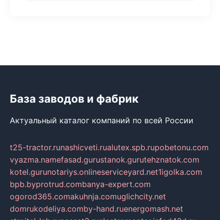
База заводов и фабрик
Актуальный каталог компаний по всей России
t25-tractor.ru
nashicveti.ru
alutex.spb.ru
pobetonu.com
vyazma.name
fasad.guru
stanok.guru
tehznatok.com
kotel.guru
notariys.online
serviceyard.net
1igolka.com
bpb.by
protrud.com
banya-expert.com
ogorod365.com
akuhnja.com
uglichcity.net
domrukodeliya.com
by-hand.ru
energomash.net