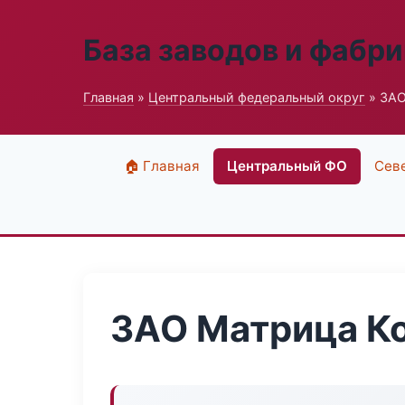
База заводов и фабри
Главная
»
Центральный федеральный округ
» ЗАО
🏠 Главная
Центральный ФО
Сев
ЗАО Матрица К