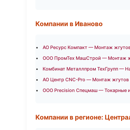
Компании в Иваново
АО Ресурс Компакт — Монтаж жгуто
ООО ПромТех МашСтрой — Монтаж ж
Комбинат Металлпром ТехГрупп — Н
АО Центр CNC-Pro — Монтаж жгутов
ООО Precision Спецмаш — Токарные 
Компании в регионе: Центр