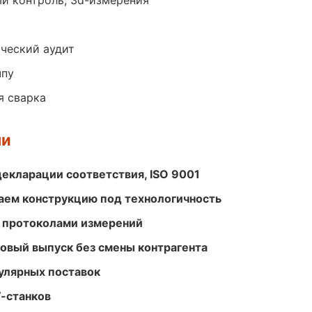
й контроль, 3d-измерения
ический аудит
чпу
я сварка
ми
декларации соответствия, ISO 9001
ем конструкцию под технологичность
 протоколами измерений
совый выпуск без смены контрагента
улярных поставок
-станков