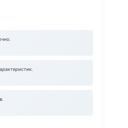
очно.
характеристик.
в.