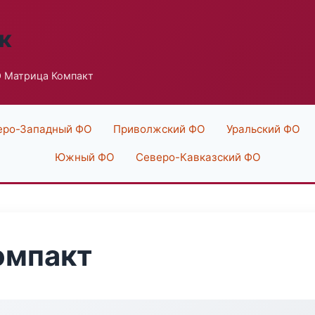
к
 Матрица Компакт
еро-Западный ФО
Приволжский ФО
Уральский ФО
Южный ФО
Северо-Кавказский ФО
омпакт