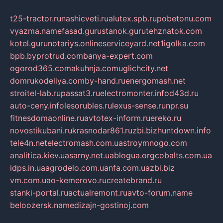
t25-tractor.ru
nashicveti.ru
alutex.spb.ru
pobetonu.com
vyazma.name
fasad.guru
stanok.guru
tehznatok.com
kotel.guru
notariys.online
serviceyard.net
1igolka.com
bpb.by
protrud.com
banya-expert.com
ogorod365.com
akuhnja.com
uglichcity.net
domrukodeliya.com
by-hand.ru
energomash.net
stroitel-lab.ru
passat3.ru
electromonter.info
d43d.ru
auto-ceny.info
lesorubles.ru
lexus-sense.ru
npr.su
fitnesdomaonline.ru
avtotex-inform.ru
ereko.ru
novostikubani.ru
krasnodar861.ru
zbi.biz
huntdown.info
tele4n.net
electromash.com.ua
stroymnogo.com
analitica.kiev.ua
sarny.net.ua
blogua.org
cobalts.com.ua
idps.in.ua
agrodelo.com.ua
nfa.com.ua
zbi.biz
vm.com.ua
o-kemerovo.ru
createbrand.ru
stanki-portal.ru
actualremont.ru
avto-forum.name
beloozersk.name
dizajn-gostinoj.com