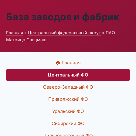
База заводов и фабрик
Главная
»
Центральный федеральный округ
» ПАО
Матрица Спецмаш
🏠 Главная
Центральный ФО
Северо-Западный ФО
Приволжский ФО
Уральский ФО
Сибирский ФО
Дальневосточный ФО