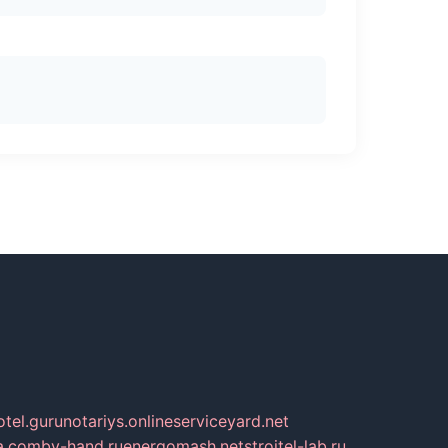
otel.guru
notariys.online
serviceyard.net
a.com
by-hand.ru
energomash.net
stroitel-lab.ru