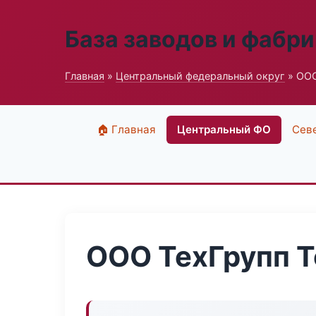
База заводов и фабри
Главная
»
Центральный федеральный округ
» ООО
🏠 Главная
Центральный ФО
Сев
ООО ТехГрупп 