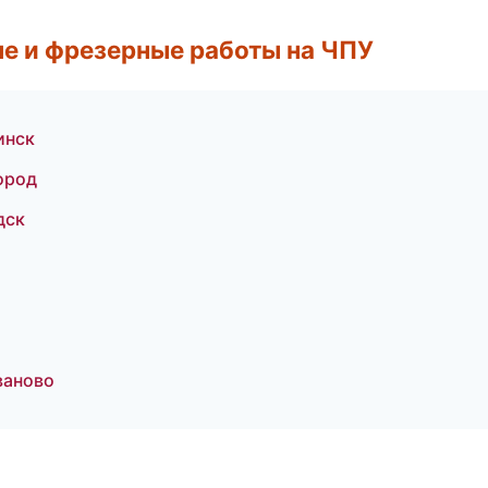
е и фрезерные работы на ЧПУ
инск
ород
дск
ваново