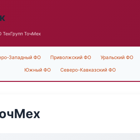
к
 ТехГрупп ТочМех
еро-Западный ФО
Приволжский ФО
Уральский ФО
Южный ФО
Северо-Кавказский ФО
ТочМех