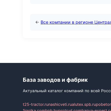
←
Все компании в регионе Центр
База заводов и фабрик
Актуальный каталог компаний по всей Рос
t25-tractor.ru
nashicveti.ru
alutex.spb.ru
pobeto
1igolka.com
bpb.by
protrud.com
banya-expert.