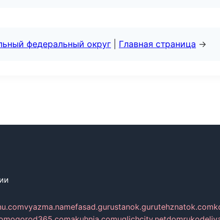
альный федеральный округ
|
Главная страница
→
сии
nu.com
vyazma.name
fasad.guru
stanok.guru
tehznatok.com
k
com
ogorod365.com
akuhnja.com
uglichcity.net
domrukodeliy