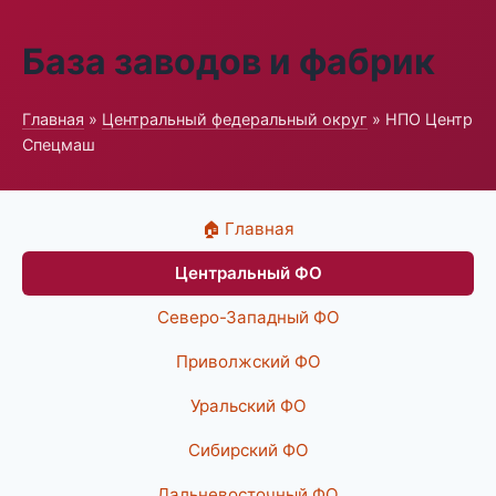
База заводов и фабрик
Главная
»
Центральный федеральный округ
» НПО Центр
Спецмаш
🏠 Главная
Центральный ФО
Северо-Западный ФО
Приволжский ФО
Уральский ФО
Сибирский ФО
Дальневосточный ФО