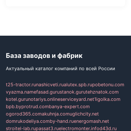
База заводов и фабрик
Актуальный каталог компаний по всей России
t25-tractor.ru
nashicveti.ru
alutex.spb.ru
pobetonu.com
vyazma.name
fasad.guru
stanok.guru
tehznatok.com
kotel.guru
notariys.online
serviceyard.net
1igolka.com
bpb.by
protrud.com
banya-expert.com
ogorod365.com
akuhnja.com
uglichcity.net
domrukodeliya.com
by-hand.ru
energomash.net
stroitel-lab.ru
passat3.ru
electromonter.info
d43d.ru