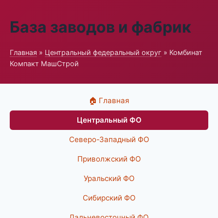
База заводов и фабрик
Главная
»
Центральный федеральный округ
» Комбинат
Компакт МашСтрой
🏠 Главная
Центральный ФО
Северо-Западный ФО
Приволжский ФО
Уральский ФО
Сибирский ФО
Дальневосточный ФО