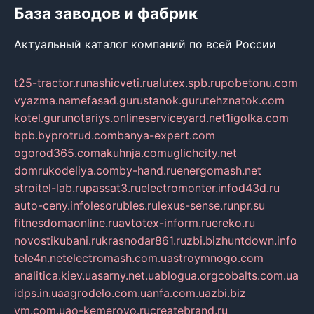
База заводов и фабрик
Актуальный каталог компаний по всей России
t25-tractor.ru
nashicveti.ru
alutex.spb.ru
pobetonu.com
vyazma.name
fasad.guru
stanok.guru
tehznatok.com
kotel.guru
notariys.online
serviceyard.net
1igolka.com
bpb.by
protrud.com
banya-expert.com
ogorod365.com
akuhnja.com
uglichcity.net
domrukodeliya.com
by-hand.ru
energomash.net
stroitel-lab.ru
passat3.ru
electromonter.info
d43d.ru
auto-ceny.info
lesorubles.ru
lexus-sense.ru
npr.su
fitnesdomaonline.ru
avtotex-inform.ru
ereko.ru
novostikubani.ru
krasnodar861.ru
zbi.biz
huntdown.info
tele4n.net
electromash.com.ua
stroymnogo.com
analitica.kiev.ua
sarny.net.ua
blogua.org
cobalts.com.ua
idps.in.ua
agrodelo.com.ua
nfa.com.ua
zbi.biz
vm.com.ua
o-kemerovo.ru
createbrand.ru