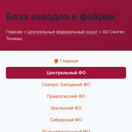
База заводов и фабрик
Главная
»
Центральный федеральный округ
» АО Синтез
Техмаш
🏠 Главная
Центральный ФО
Северо-Западный ФО
Приволжский ФО
Уральский ФО
Сибирский ФО
Дальневосточный ФО