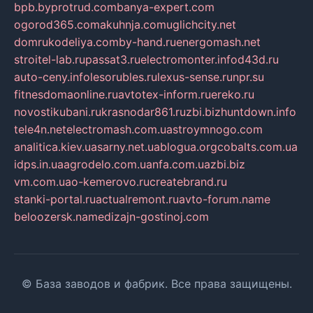
bpb.by
protrud.com
banya-expert.com
ogorod365.com
akuhnja.com
uglichcity.net
domrukodeliya.com
by-hand.ru
energomash.net
stroitel-lab.ru
passat3.ru
electromonter.info
d43d.ru
auto-ceny.info
lesorubles.ru
lexus-sense.ru
npr.su
fitnesdomaonline.ru
avtotex-inform.ru
ereko.ru
novostikubani.ru
krasnodar861.ru
zbi.biz
huntdown.info
tele4n.net
electromash.com.ua
stroymnogo.com
analitica.kiev.ua
sarny.net.ua
blogua.org
cobalts.com.ua
idps.in.ua
agrodelo.com.ua
nfa.com.ua
zbi.biz
vm.com.ua
o-kemerovo.ru
createbrand.ru
stanki-portal.ru
actualremont.ru
avto-forum.name
beloozersk.name
dizajn-gostinoj.com
© База заводов и фабрик. Все права защищены.