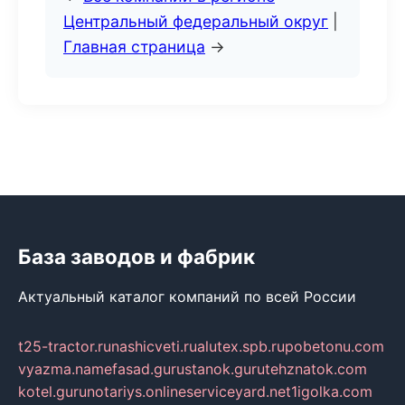
Центральный федеральный округ
|
Главная страница
→
База заводов и фабрик
Актуальный каталог компаний по всей России
t25-tractor.ru
nashicveti.ru
alutex.spb.ru
pobetonu.com
vyazma.name
fasad.guru
stanok.guru
tehznatok.com
kotel.guru
notariys.online
serviceyard.net
1igolka.com