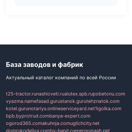
База заводов и фабрик
Актуальный каталог компаний по всей России
t25-tractor.ru
nashicveti.ru
alutex.spb.ru
pobetonu.com
vyazma.name
fasad.guru
stanok.guru
tehznatok.com
kotel.guru
notariys.online
serviceyard.net
1igolka.com
bpb.by
protrud.com
banya-expert.com
ogorod365.com
akuhnja.com
uglichcity.net
domrukodeliya.com
by-hand.ru
energomash.net