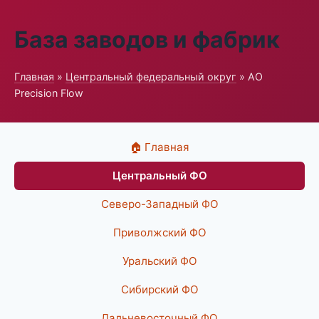
База заводов и фабрик
Главная
»
Центральный федеральный округ
» АО
Precision Flow
🏠 Главная
Центральный ФО
Северо-Западный ФО
Приволжский ФО
Уральский ФО
Сибирский ФО
Дальневосточный ФО